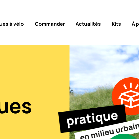
ues à vélo
Commander
Actualités
Kits
À 
ues