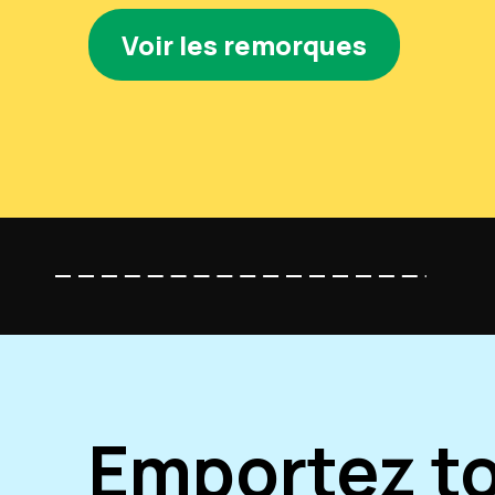
Voir les remorques
Emportez to