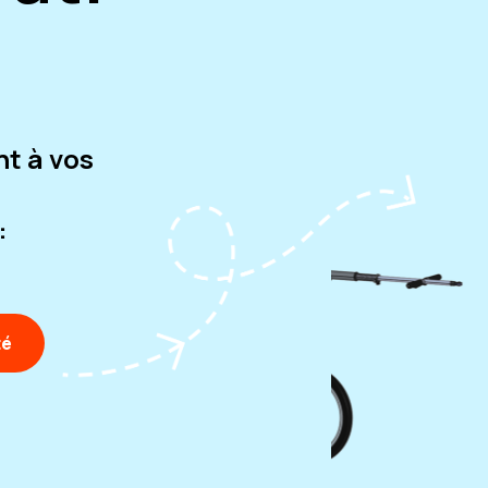
nt à vos
:
té