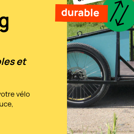
g
les et
otre vélo
ouce,