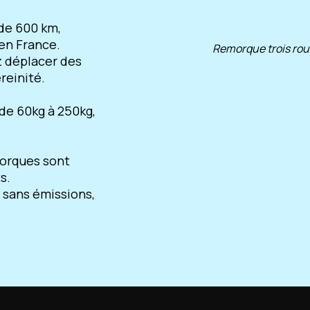
 de 600 km,
 en France.
Remorque trois rou
z déplacer des
reinité.
de 60kg à 250kg,
morques sont
s.
 sans émissions,