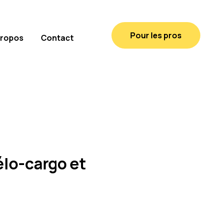
Pour les pros
propos
Contact
élo-cargo et