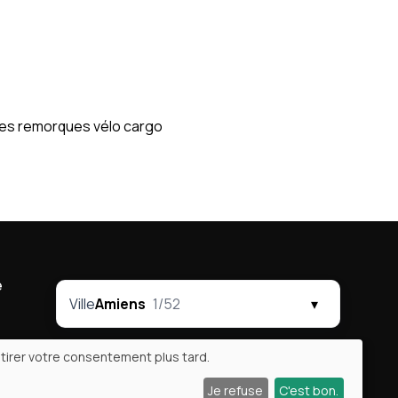
 des remorques vélo cargo
é
Ville
Amiens
1/52
▾
tirer votre consentement plus tard.
Je refuse
C'est bon.