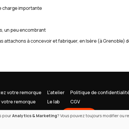
e charge importante
ns, un peu encombrant
 attachons à concevoir et fabriquer, en Isère (à Grenoble)
ez votre remorque
L'atelier
Politique de confidentialit
 votre remorque
Le lab
CGV
Contact
es pour
Analytics & Marketing
? Vous pouvez toujours modifier ou re