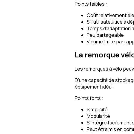
Points faibles :
Coût relativement él
Si l'utilisateur.ice a d
Temps d'adaptation a
Peu partageable
Volume limité par ra
La remorque vél
Les remorques à vélo peuv
D'une capacité de stockage
équipement idéal.
Points forts :
Simplicité
Modularité
S'intègre facilement s
Peut être mis en co