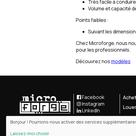
Très facile à conduire
Volume et capacité d
Points faibles :
Suivant les dimensio
Chez Microforge, nous nous
pour les professionnels.
Découvrez nos
modèles
Facebook
Achet
Instagram
Louer
LinkedIn
Bonjour ! Pourrions-nous activer des services supplémentair
Laissez-moi choisir